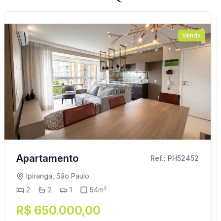
Venda
Apartamento
Ref.: PH52452
Ipiranga, São Paulo
2
2
1
54m²
R$ 650.000,00