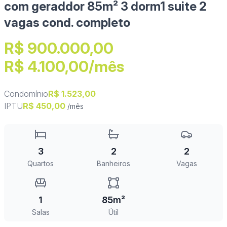
com geraddor 85m² 3 dorm1 suite 2
vagas cond. completo
R$ 900.000,00
R$ 4.100,00/mês
Condomínio
R$ 1.523,00
IPTU
R$ 450,00
/mês
3
2
2
Quartos
Banheiros
Vagas
1
85m²
Salas
Útil