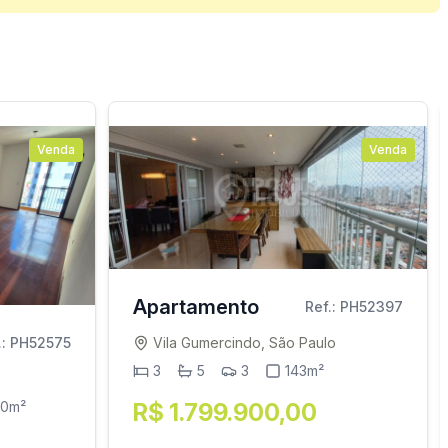
Venda
Venda
Apartamento
Ref.: PH52397
Vila Gumercindo, São Paulo
.: PH52575
3
5
3
143m²
R$ 1.799.900,00
0m²