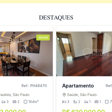
DESTAQUES
Venda
Apartamento
Ref.: PH48470
Ref
Paulista, São Paulo
Saúde, São Paulo
3
2
164m²
3
2
1
1
7