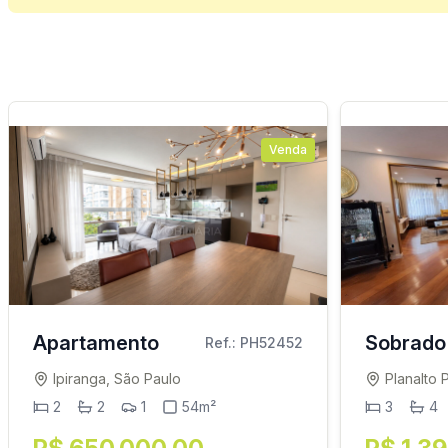
Venda
Apartamento
Sobrado
Ref.: PH52452
Ipiranga, São Paulo
Planalto 
2
2
1
54m²
3
4