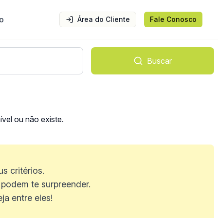
o
Área do Cliente
Fale Conosco
Buscar
vel ou não existe.
 critérios.
podem te surpreender.
a entre eles!