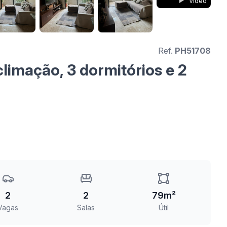
Vídeo
Ref.
PH51708
imação, 3 dormitórios e 2
2
2
79m²
Vagas
Salas
Útil