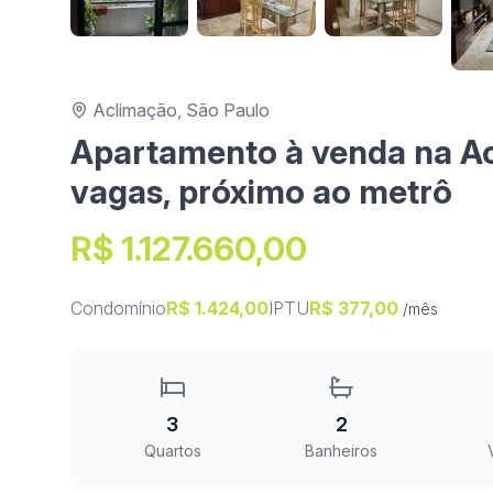
Aclimação, São Paulo
Apartamento à venda na Acl
vagas, próximo ao metrô
R$ 1.127.660,00
Condomínio
R$ 1.424,00
IPTU
R$ 377,00
/mês
3
2
Quartos
Banheiros