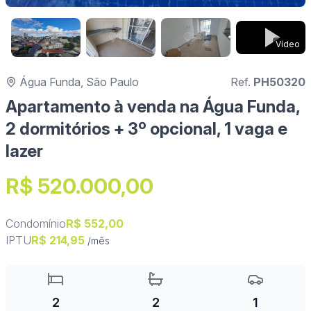
Vídeo
Água Funda, São Paulo
Ref.
PH50320
Apartamento à venda na Água Funda,
2 dormitórios + 3º opcional, 1 vaga e
lazer
R$ 520.000,00
Condomínio
R$ 552,00
IPTU
R$ 214,95
/mês
2
2
1