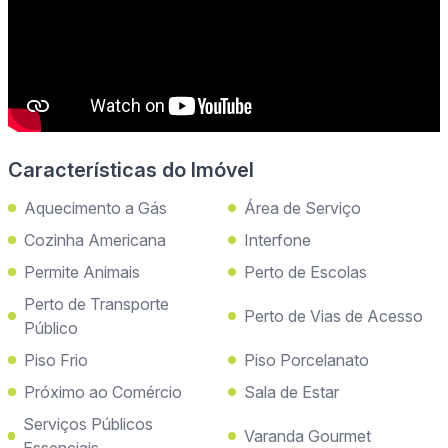
Características do Imóvel
Aquecimento a Gás
Área de Serviço
Cozinha Americana
Interfone
Permite Animais
Perto de Escolas
Perto de Transporte
Perto de Vias de Acesso
Público
Piso Frio
Piso Porcelanato
Próximo ao Comércio
Sala de Estar
Serviços Públicos
Varanda Gourmet