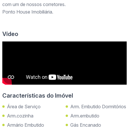
com um de nossos corretores.
Ponto House Imobiliária.
Vídeo
Características do Imóvel
Área de Serviço
Arm. Embutido Dormitórios
Arm.cozinha
Arm.embutido
Armário Embutido
Gás Encanado