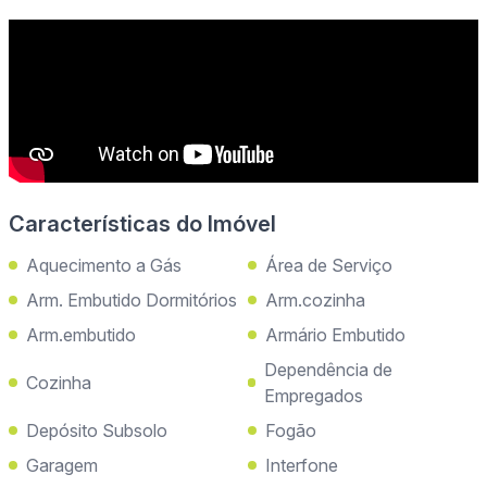
Características do Imóvel
Aquecimento a Gás
Área de Serviço
Arm. Embutido Dormitórios
Arm.cozinha
Arm.embutido
Armário Embutido
Dependência de
Cozinha
Empregados
Depósito Subsolo
Fogão
Garagem
Interfone