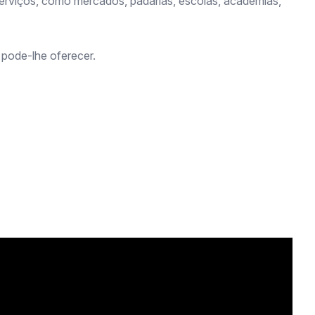
serviços, como mercados, padarias, escolas, academias,
pode-lhe oferecer.