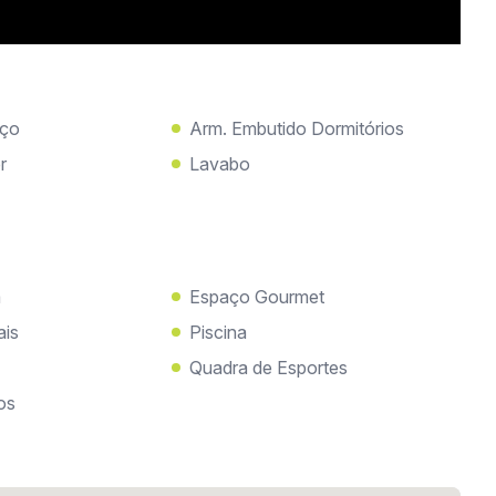
iço
Arm. Embutido Dormitórios
r
Lavabo
a
Espaço Gourmet
ais
Piscina
Quadra de Esportes
os