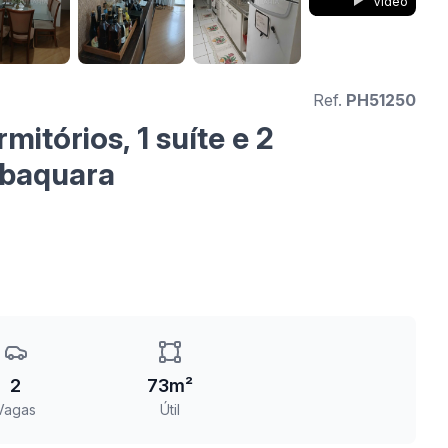
Vídeo
Ref.
PH51250
itórios, 1 suíte e 2
abaquara
2
73m²
Vagas
Útil