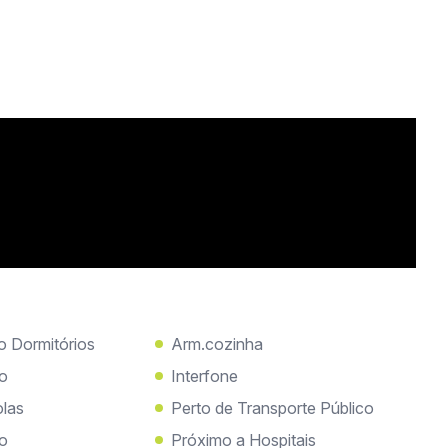
o Dormitórios
Arm.cozinha
o
Interfone
olas
Perto de Transporte Público
do
Próximo a Hospitais