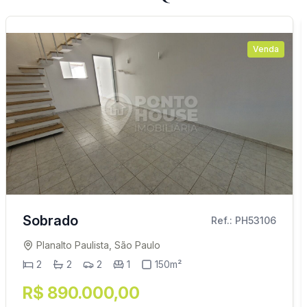
Venda
Sobrado
Ref.: PH53106
Planalto Paulista, São Paulo
2
2
2
1
150m²
R$ 890.000,00