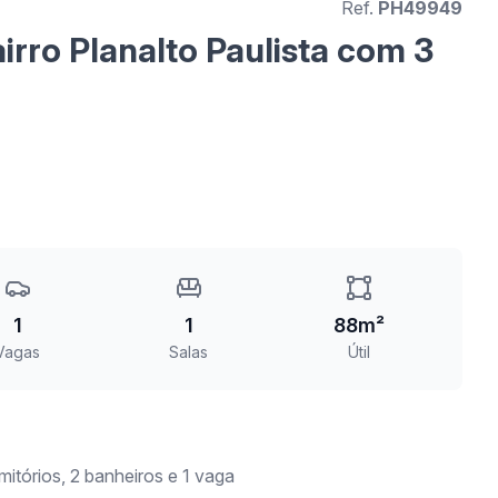
Ref.
PH49949
rro Planalto Paulista com 3
1
1
88m²
Vagas
Salas
Útil
itórios, 2 banheiros e 1 vaga