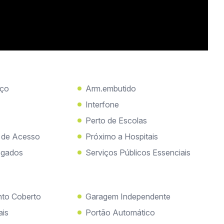
iço
Arm.embutido
Interfone
Perto de Escolas
s de Acesso
Próximo a Hospitais
egados
Serviços Públicos Essenciais
nto Coberto
Garagem Independente
ais
Portão Automático