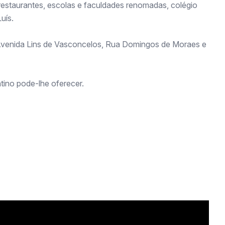
restaurantes, escolas e faculdades renomadas, colégio
uís.
 Avenida Lins de Vasconcelos, Rua Domingos de Moraes e
tino pode-lhe oferecer.