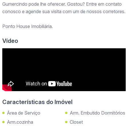
Gumercindo pode lhe oferecer. Gostou? Entre em contato
conosco e agende sua visita com um de nossos corretores.
Ponto House Imobiliária.
Vídeo
Características do Imóvel
Área de Serviço
Arm. Embutido Dormitórios
Arm.cozinha
Closet