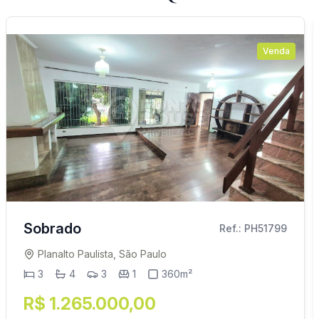
Venda
Sobrado
Ref.: PH51799
Planalto Paulista, São Paulo
3
4
3
1
360m²
R$ 1.265.000,00