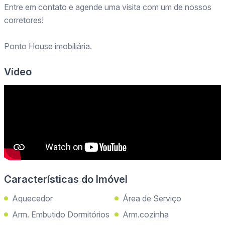
Entre em contato e agende uma visita com um de nossos
corretores!
Ponto House imobiliária.
Vídeo
Características do Imóvel
Aquecedor
Área de Serviço
Arm. Embutido Dormitórios
Arm.cozinha