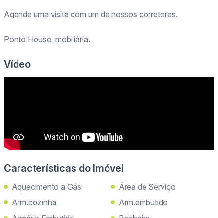
Agende uma visita com um de nossos corretores.
Ponto House Imobiliária.
Vídeo
Características do Imóvel
Aquecimento a Gás
Área de Serviço
Arm.cozinha
Arm.embutido