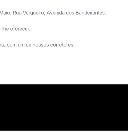
Maio, Rua Vergueiro, Avenida dos Bandeirantes.
-lhe oferecer.
ita com um de nossos corretores.