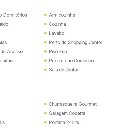
o Dormitórios
Arm.cozinha
tido
Cozinha
Lavabo
olas
Perto de Shopping Center
s de Acesso
Piso Frio
spitais
Próximo ao Comércio
Sala de Jantar
a
Churrasqueira Gourmet
Garagem Coberta
ais
Portaria 24Hrs