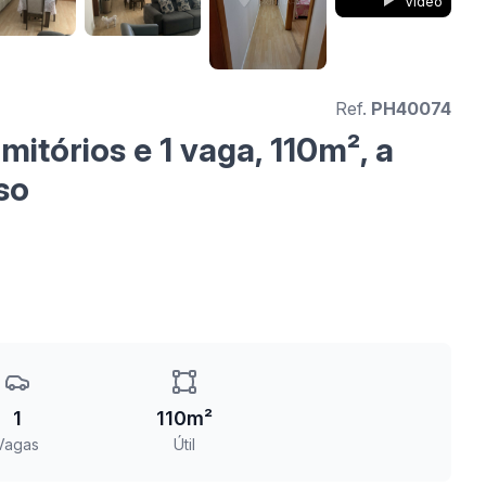
Vídeo
Ref.
PH40074
itórios e 1 vaga, 110m², a
so
1
110m²
Vagas
Útil