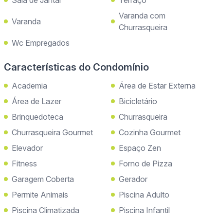
Sala de Jantar
Terraço
Varanda com
Varanda
Churrasqueira
Wc Empregados
Características do Condomínio
Academia
Área de Estar Externa
Área de Lazer
Bicicletário
Brinquedoteca
Churrasqueira
Churrasqueira Gourmet
Cozinha Gourmet
Elevador
Espaço Zen
Fitness
Forno de Pizza
Garagem Coberta
Gerador
Permite Animais
Piscina Adulto
Piscina Climatizada
Piscina Infantil