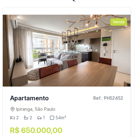
Venda
Apartamento
Ref.: PH52452
Ipiranga, São Paulo
2
2
1
54m²
R$ 650.000,00