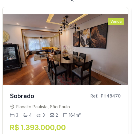
Venda
Sobrado
Ref.: PH48470
Planalto Paulista, São Paulo
3
4
3
2
164m²
R$ 1.393.000,00