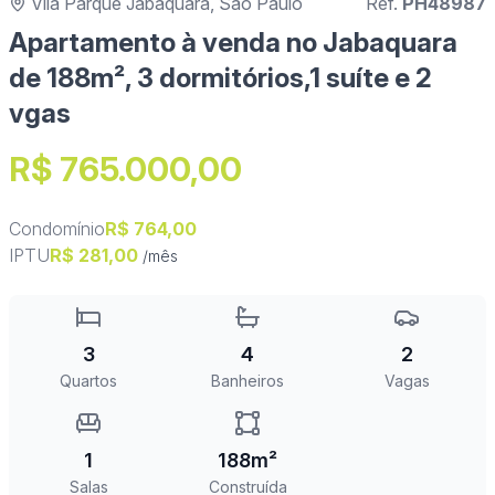
Vila Parque Jabaquara, São Paulo
Ref.
PH48987
Apartamento à venda no Jabaquara
de 188m², 3 dormitórios,1 suíte e 2
vgas
R$ 765.000,00
Condomínio
R$ 764,00
IPTU
R$ 281,00
/mês
3
4
2
Quartos
Banheiros
Vagas
1
188m²
Salas
Construída