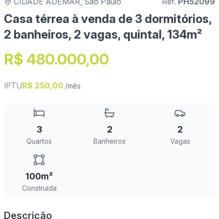
CIDADE ADEMAR, São Paulo
Ref.
PH52099
Casa térrea à venda de 3 dormitórios,
2 banheiros, 2 vagas, quintal, 134m²
R$ 480.000,00
IPTU
R$ 250,00
/mês
3
2
2
Quartos
Banheiros
Vagas
100m²
Construída
Descrição