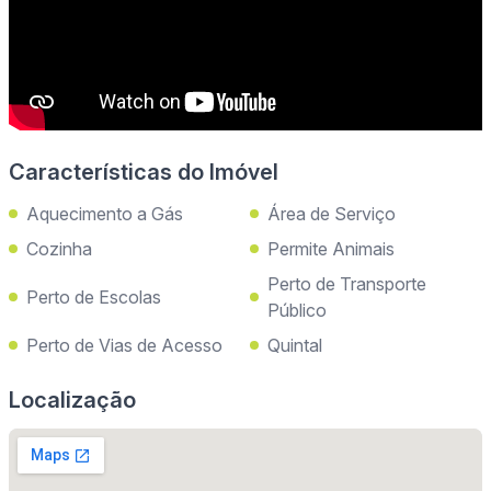
Características do Imóvel
Aquecimento a Gás
Área de Serviço
Cozinha
Permite Animais
Perto de Transporte
Perto de Escolas
Público
Perto de Vias de Acesso
Quintal
Localização