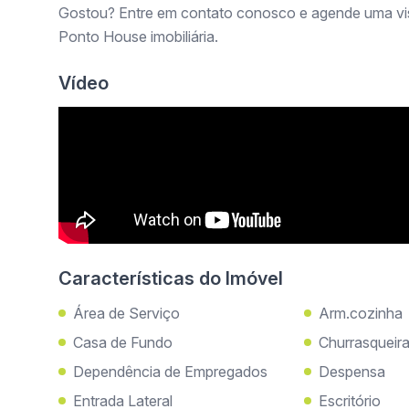
Gostou? Entre em contato conosco e agende uma vis
Ponto House imobiliária.
Vídeo
Características do Imóvel
Área de Serviço
Arm.cozinha
Casa de Fundo
Churrasqueir
Dependência de Empregados
Despensa
Entrada Lateral
Escritório