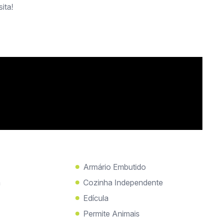
ita!
Armário Embutido
a
Cozinha Independente
Edícula
Permite Animais