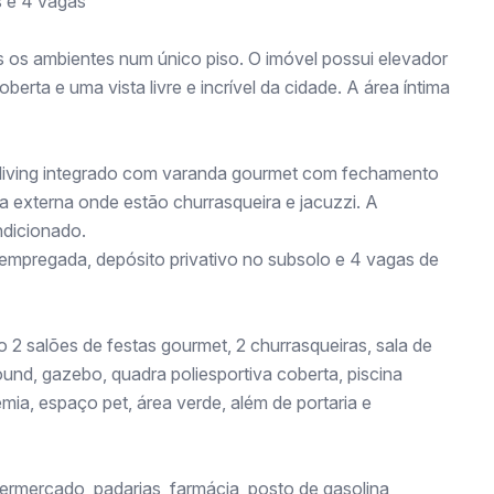
s e 4 vagas
os os ambientes num único piso. O imóvel possui elevador
berta e uma vista livre e incrível da cidade. A área íntima
lo living integrado com varanda gourmet com fechamento
a externa onde estão churrasqueira e jacuzzi. A
ndicionado.
mpregada, depósito privativo no subsolo e 4 vagas de
2 salões de festas gourmet, 2 churrasqueiras, sala de
ound, gazebo, quadra poliesportiva coberta, piscina
emia, espaço pet, área verde, além de portaria e
ermercado, padarias, farmácia, posto de gasolina,