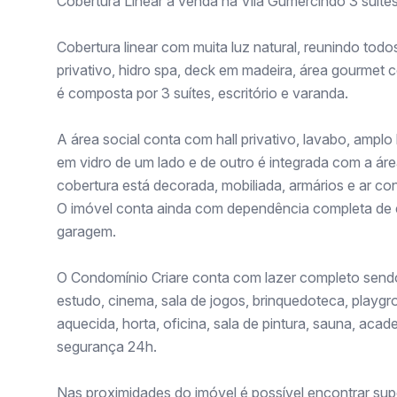
Cobertura Linear à venda na Vila Gumercindo 3 suíte
Cobertura linear com muita luz natural, reunindo tod
privativo, hidro spa, deck em madeira, área gourmet co
é composta por 3 suítes, escritório e varanda.
A área social conta com hall privativo, lavabo, amp
em vidro de um lado e de outro é integrada com a áre
cobertura está decorada, mobiliada, armários e ar co
O imóvel conta ainda com dependência completa de e
garagem.
O Condomínio Criare conta com lazer completo sendo 
estudo, cinema, sala de jogos, brinquedoteca, playgr
aquecida, horta, oficina, sala de pintura, sauna, acad
segurança 24h.
Nas proximidades do imóvel é possível encontrar sup