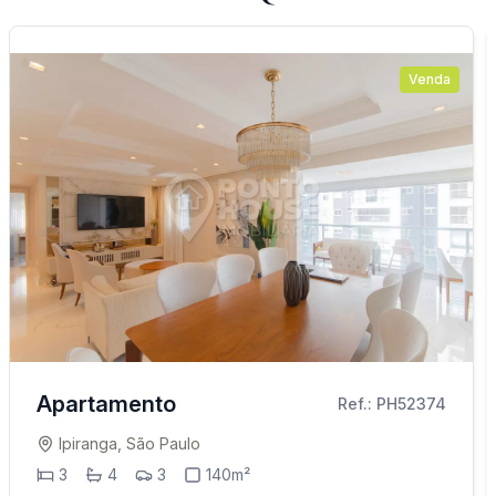
Venda
Apartamento
Ref.: PH52374
Ipiranga, São Paulo
3
4
3
140m²