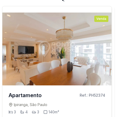
Venda
Apartamento
Ref.: PH52374
Ipiranga, São Paulo
3
4
3
140m²