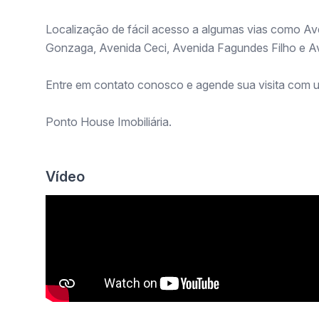
Localização de fácil acesso a algumas vias como Av
Gonzaga, Avenida Ceci, Avenida Fagundes Filho e A
Entre em contato conosco e agende sua visita com u
Ponto House Imobiliária.
Vídeo