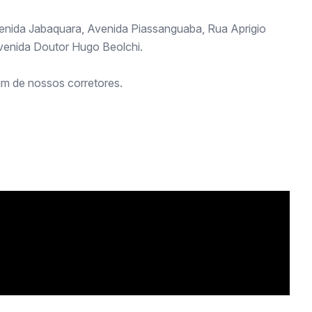
enida Jabaquara, Avenida Piassanguaba, Rua Aprigio
venida Doutor Hugo Beolchi.
m de nossos corretores.