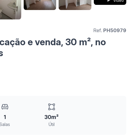
Vídeo
Ref.
PH50979
cação e venda, 30 m², no
s
1
30m²
Salas
Útil