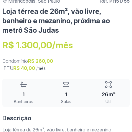
Mirandópolis, São Paulo
Ref.
PH51755
Loja térrea de 26m², vão livre,
banheiro e mezanino, próxima ao
metrô São Judas
R$ 1.300,00/mês
Condomínio
R$ 260,00
IPTU
R$ 40,00
/mês
1
1
26m²
Banheiros
Salas
Útil
Descrição
Loja térrea de 26m², vão livre, banheiro e mezanino,