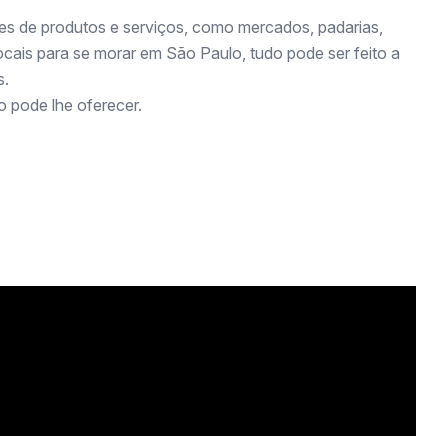
es de produtos e serviços, como mercados, padarias,
ocais para se morar em São Paulo, tudo pode ser feito a
s.
 pode lhe oferecer.