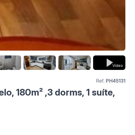
Vídeo
Ref.
PH45131
o, 180m² ,3 dorms, 1 suíte,