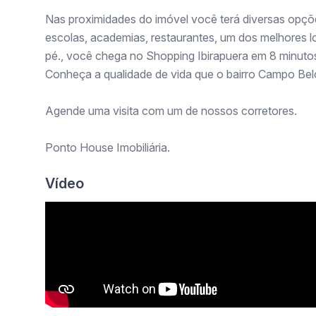
Nas proximidades do imóvel você terá diversas opçõ
escolas, academias, restaurantes, um dos melhores l
pé., você chega no Shopping Ibirapuera em 8 minuto
Conheça a qualidade de vida que o bairro Campo Belo
Agende uma visita com um de nossos corretores.
Ponto House Imobiliária.
Vídeo