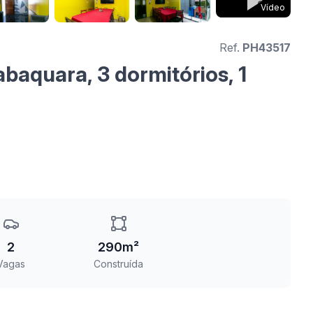
Vídeo
Ref.
PH43517
baquara, 3 dormitórios, 1
2
290m²
Vagas
Construída