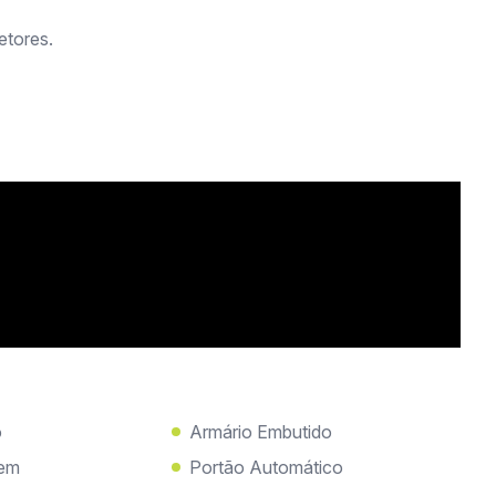
etores.
o
Armário Embutido
gem
Portão Automático