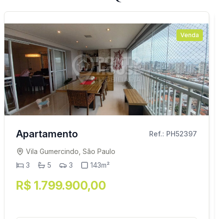
Venda
Apartamento
Ref.: PH52397
Vila Gumercindo, São Paulo
3
5
3
143m²
R$ 1.799.900,00