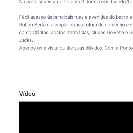
Na parte superior conta com 3 dormitórios (sendo 1 su
Fácil acesso às principais ruas e avenidas do bairro 
Ruben Berta e a ampla infraestrutura de comércio e se
como Cláritas, postos, farmácias, clubes Helvétia e 
Judas.
Agende uma visita ou tire suas dúvidas. Com a Ponto
Vídeo