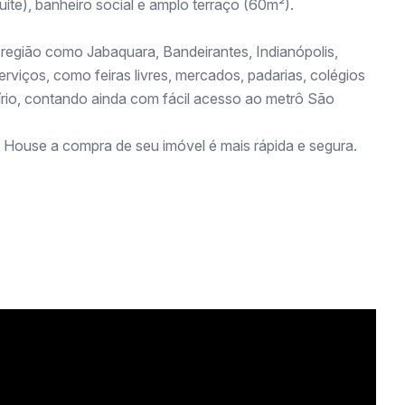
íte), banheiro social e amplo terraço (60m²).
e região como Jabaquara, Bandeirantes, Indianópolis,
rviços, como feiras livres, mercados, padarias, colégios
Sírio, contando ainda com fácil acesso ao metrô São
 House a compra de seu imóvel é mais rápida e segura.