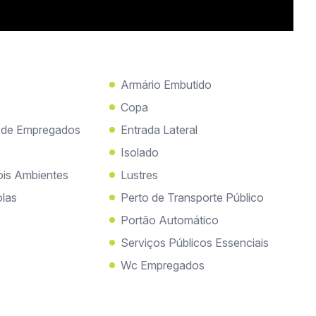
Armário Embutido
Copa
 de Empregados
Entrada Lateral
Isolado
ois Ambientes
Lustres
olas
Perto de Transporte Público
Portão Automático
Serviços Públicos Essenciais
Wc Empregados