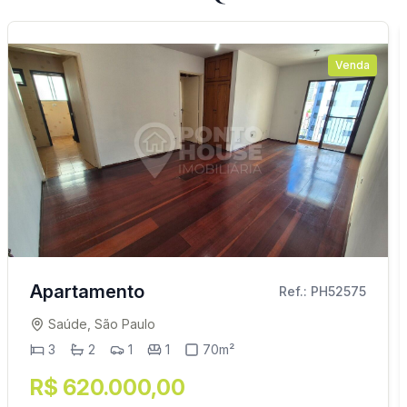
Venda
Apartamento
Ref.: PH52575
Saúde, São Paulo
3
2
1
1
70m²
R$ 620.000,00