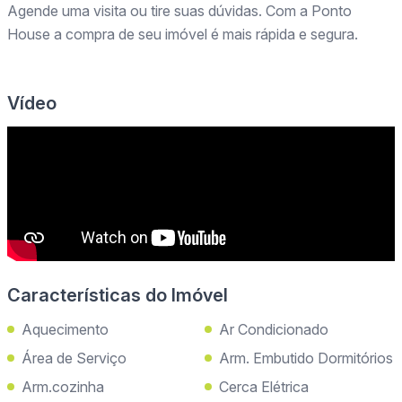
Agende uma visita ou tire suas dúvidas. Com a Ponto
House a compra de seu imóvel é mais rápida e segura.
Vídeo
Características do Imóvel
Aquecimento
Ar Condicionado
Área de Serviço
Arm. Embutido Dormitórios
Arm.cozinha
Cerca Elétrica