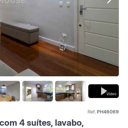
Vídeo
Ref.
PH46069
om 4 suítes, lavabo,