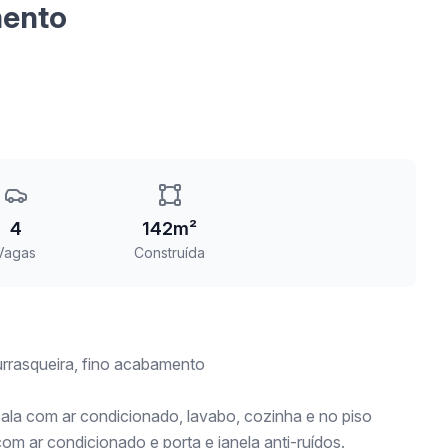
mento
4
142m²
Vagas
Construída
rrasqueira, fino acabamento
la com ar condicionado, lavabo, cozinha e no piso
 com ar condicionado e porta e janela anti-ruídos.