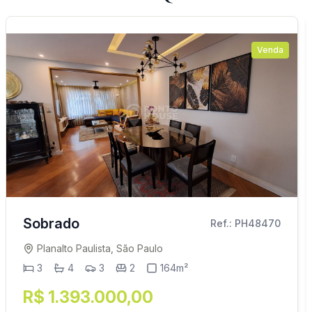
Venda
Sobrado
Ref.: PH48470
Planalto Paulista, São Paulo
3
4
3
2
164m²
R$ 1.393.000,00