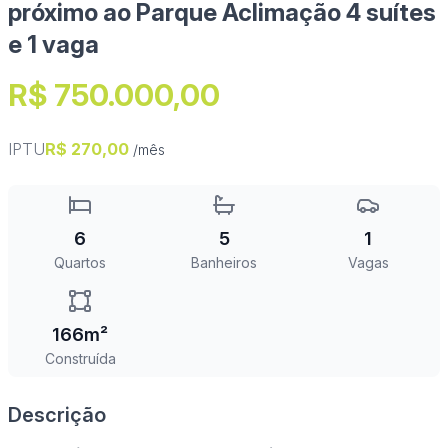
próximo ao Parque Aclimação 4 suítes
e 1 vaga
R$ 750.000,00
IPTU
R$ 270,00
/mês
6
5
1
Quartos
Banheiros
Vagas
166m²
Construída
Descrição