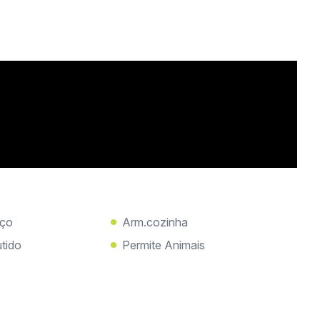
iço
Arm.cozinha
tido
Permite Animais