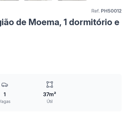
Ref.
PH50012
gião de Moema, 1 dormitório e
1
37m²
Vagas
Útil