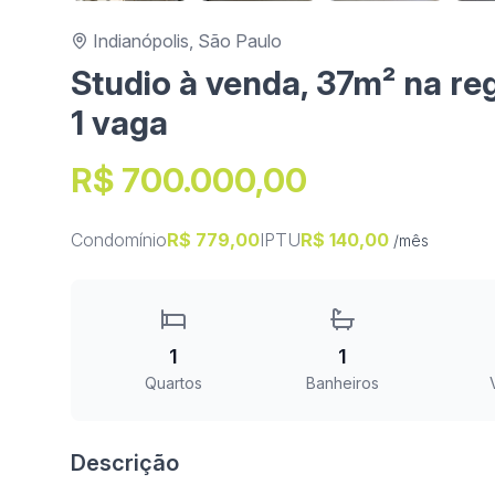
Indianópolis, São Paulo
Studio à venda, 37m² na re
1 vaga
R$ 700.000,00
Condomínio
R$ 779,00
IPTU
R$ 140,00
/mês
1
1
Quartos
Banheiros
Descrição