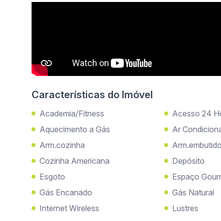
Características do Imóvel
Academia/Fitness
Acesso 24 H
Aquecimento a Gás
Ar Condicion
Arm.cozinha
Arm.embutid
Cozinha Americana
Depósito
Esgoto
Espaço Gour
Gás Encanado
Gás Natural
Internet Wireless
Lustres