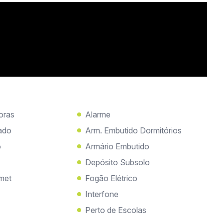
oras
Alarme
ado
Arm. Embutido Dormitórios
o
Armário Embutido
Depósito Subsolo
met
Fogão Elétrico
Interfone
Perto de Escolas