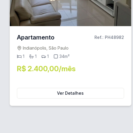
Apartamento
Ref.: PH48982
Indianópolis, São Paulo
1
1
1
34m²
R$ 2.400,00/mês
Ver Detalhes