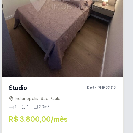
Studio
Ref.: PH52302
Indianópolis, São Paulo
1
1
30m²
R$ 3.800,00/mês