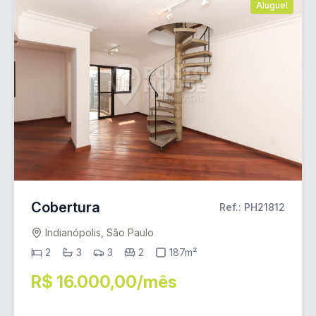
Aluguel
Cobertura
Ref.: PH21812
Indianópolis, São Paulo
2
3
3
2
187m²
R$ 16.000,00/mês