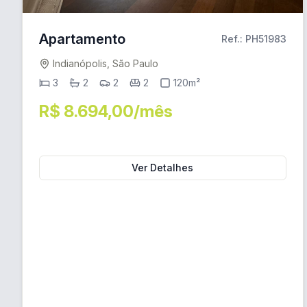
Apartamento
Ref.: PH51983
Indianópolis, São Paulo
3
2
2
2
120m²
R$ 8.694,00/mês
Ver Detalhes