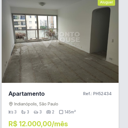
Aluguel
Apartamento
Ref.: PH52434
Indianópolis, São Paulo
3
3
3
2
145m²
R$ 12.000,00/mês