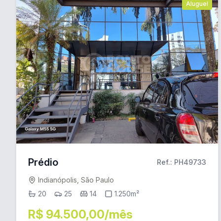
Aluguel
Prédio
Ref.: PH49733
Indianópolis, São Paulo
20
25
14
1.250m²
R$ 94.500,00/mês