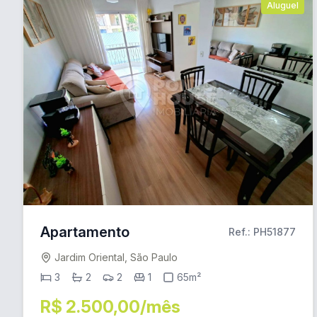
Aluguel
Apartamento
Ref.: PH51877
Jardim Oriental, São Paulo
3
2
2
1
65m²
R$ 2.500,00/mês