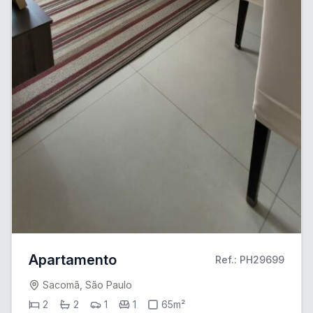
Apartamento
Ref.: PH29699
Sacomã, São Paulo
2
2
1
1
65m²