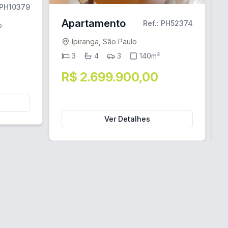
 PH10379
Apartamento
Ref.: PH52374
o
Ipiranga, São Paulo
3
4
3
140m²
R$ 2.699.900,00
Ver Detalhes