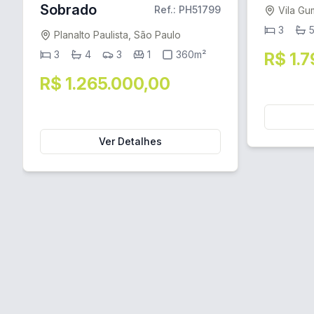
Sobrado
Ref.: PH51799
Vila Gu
3
Planalto Paulista, São Paulo
3
4
3
1
360m²
R$ 1.
R$ 1.265.000,00
Ver Detalhes