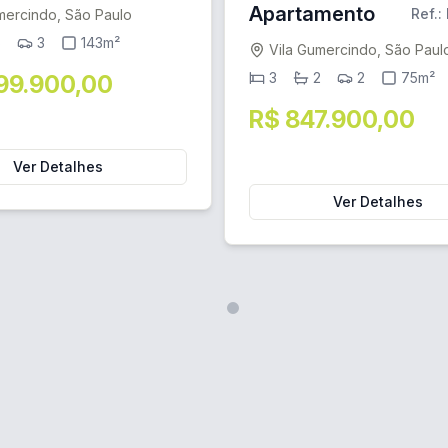
Apartamento
Ref.:
mercindo, São Paulo
5
3
143m²
Vila Gumercindo, São Paul
3
2
2
75m²
799.900,00
R$ 847.900,00
Ver Detalhes
Ver Detalhes