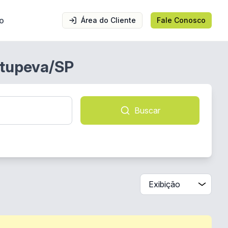
o
Área do Cliente
Fale Conosco
 Itupeva/SP
Buscar