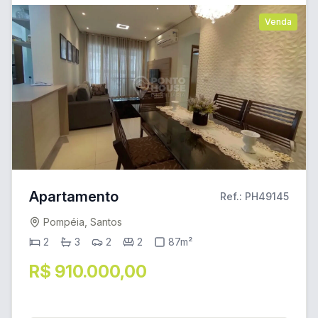
Venda
Apartamento
Ref.: PH49145
Pompéia, Santos
2
3
2
2
87m²
R$ 910.000,00