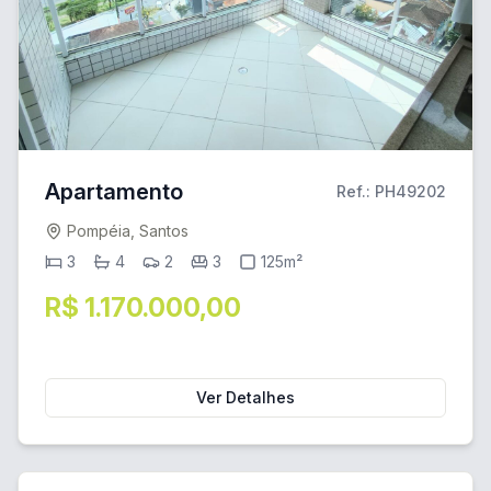
Apartamento
Ref.: PH49202
Pompéia, Santos
3
4
2
3
125m²
R$ 1.170.000,00
Ver Detalhes