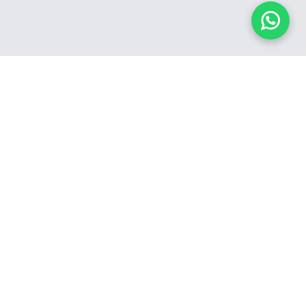
IMÓVEIS COM VÍDEO
Há quase duas décadas conectando você ao seu lugar