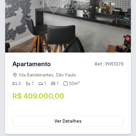
Apartamento
Ref.: PH51376
Vila Bandeirantes, São Paulo
2
1
1
1
50m²
R$ 409.000,00
Ver Detalhes