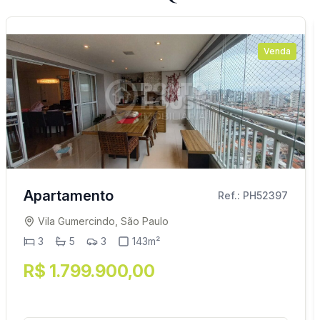
Venda
Apartamento
Ref.: PH52397
Vila Gumercindo, São Paulo
3
5
3
143m²
R$ 1.799.900,00