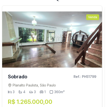
Venda
Sobrado
Ref.: PH51799
Planalto Paulista, São Paulo
3
4
3
1
360m²
R$ 1.265.000,00